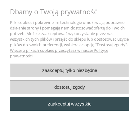
559,00 zł
Dbamy o Twoją prywatność
Pliki cookies i pokrewne im technologie umożliwiają poprawne
do koszyka
działanie strony i pomagają nam dostosować ofertę do Twoich
potrzeb. Możesz zaakceptować wykorzystanie przez nas
wszystkich tych plików i przejść do sklepu lub dostosować użycie
plików do swoich preferencji, wybierając opcję "Dostosuj zgody".
Pomoc
Więcej o plikach cookies przeczytasz w naszej Polityce
prywatności.
Moje konto
zaakceptuj tylko niezbędne
Płatności i dostawa
dostosuj zgody
Informacje
zaakceptuj wszystkie
O nas
pokaż pełną wersję strony
Sklep internetowy Shoper.pl