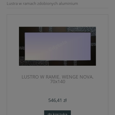
Lustra w ramach zdobionych aluminium
LUSTRO W RAMIE. WENGE NOVA.
70x140
546,41 zł
do koszyka