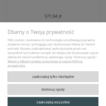
571,94 zł
do koszyka
Dbamy o Twoją prywatność
Pliki cookies i pokrewne im technologie umożliwiają poprawne
działanie strony i pomagają nam dostosować ofertę do Twoich
«
1
2
»
potrzeb. Możesz zaakceptować wykorzystanie przez nas
wszystkich tych plików i przejść do sklepu lub dostosować użycie
plików do swoich preferencji, wybierając opcję "Dostosuj zgody".
Pomoc
Więcej o plikach cookies przeczytasz w naszej Polityce
prywatności.
Moje konto
zaakceptuj tylko niezbędne
Płatności i dostawa
dostosuj zgody
Informacje
zaakceptuj wszystkie