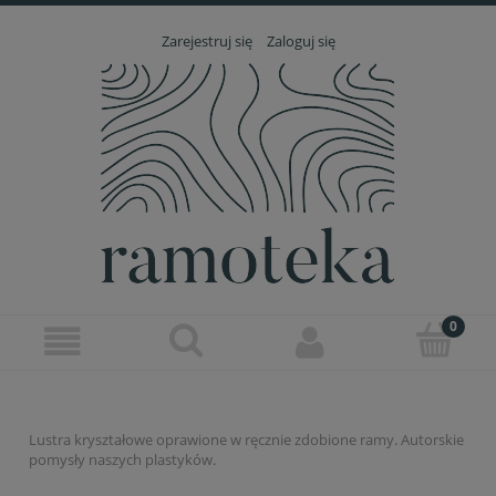
Zarejestruj się
Zaloguj się
Lustra kryształowe oprawione w ręcznie zdobione ramy. Autorskie
pomysły naszych plastyków.