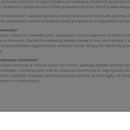
 prowadzonej przez Grzegorz Dziębor (prowadzącej działalność gospodarc
 o Działalności Gospodarczej (CEIDG) prowadzonej przez
ministra właściwego
stanie ze stron i aplikacji wyrażasz zgodę na używanie ciasteczek zgodnie z t
kie, powinieneś zmienić ustawienia swojej przeglądarki w odpowiedni sposób
iasteczka?
 (ang. cookies) to niewielkie pliki, zapisywane i przechowywane na twoim 
y w internecie. Ciasteczko zazwyczaj zawiera nazwę strony internetowej, z kt
 oraz przypadkowo wygenerowany unikalny numer służący do identyfikacji prze
ą.
używamy ciasteczek?
ywa ciasteczek w różnych celach: by strony i aplikacje działały szybciej i by
oczekiwań i zainteresowań oraz do zbierania anonimowych, zagregowanych s
 stron i aplikacji. Używając ciasteczek w wyżej opisany sposób nigdy nie i
anych w ciasteczkach.