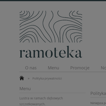
O nas
Menu
Promocje
No
»
Polityka prywatności
Menu
Polityk
Lustra w ramach dębowych
Niniejsza p
szczotkowanych.