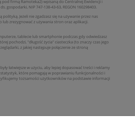
zą pod firmą Ramoteka2) wpisaną do
Centralnej Ewidencji i
 ds. gospodarki, NIP 747-138-43-63, REGON 160298403.
ą polityką. Jeżeli nie zgadzasz się na używanie przez nas
 lub zrezygnować z używania stron oraz aplikacji.
komputerze, tablecie lub smartphonie podczas gdy odwiedzasz
órej pochodzi, "długość życia" ciasteczka (to znaczy czas jego
glądarki, z jakiej następuje połączenie ze stroną
 były łatwiejsze w użyciu, aby lepiej dopasować treści i reklamy
tatystyk, które pomagają w poprawianiu funkcjonalności i
dentyfikujemy tożsamości użytkowników na podstawie informacji