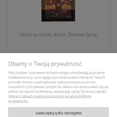
Obraz w ramie. Klimt. Drzewo życia.
366,45 zł
Dbamy o Twoją prywatność
Pliki cookies i pokrewne im technologie umożliwiają poprawne
do koszyka
działanie strony i pomagają nam dostosować ofertę do Twoich
potrzeb. Możesz zaakceptować wykorzystanie przez nas
wszystkich tych plików i przejść do sklepu lub dostosować użycie
plików do swoich preferencji, wybierając opcję "Dostosuj zgody".
Pomoc
Więcej o plikach cookies przeczytasz w naszej Polityce
prywatności.
Moje konto
zaakceptuj tylko niezbędne