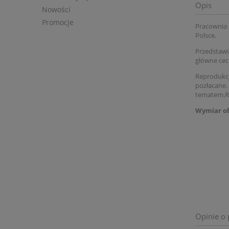
Opis
Nowości
Promocje
Pracownia 
Polsce.
Przedstawi
główne cec
Reprodukcj
pozłacane.
tematem.Ra
Wymiar obr
Opinie o 