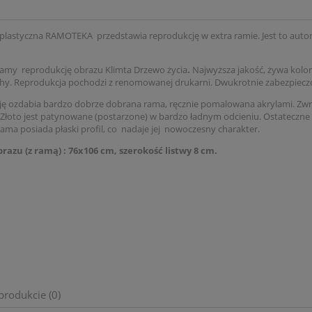
plastyczna RAMOTEKA przedstawia reprodukcję w extra ramie. Jest to autor
amy reprodukcję obrazu Klimta Drzewo życia
.
Najwyższa jakość, żywa kolor
hy. Reprodukcja pochodzi z renomowanej drukarni. Dwukrotnie zabezpie
ę ozdabia bardzo dobrze dobrana rama, ręcznie pomalowana akrylami. Zwra
 Złoto jest patynowane (postarzone) w bardzo ładnym odcieniu. Ostateczne
ma posiada płaski profil, co nadaje jej nowoczesny charakter.
azu (z ramą) : 76x106 cm, szerokość listwy 8 cm.
produkcie (0)