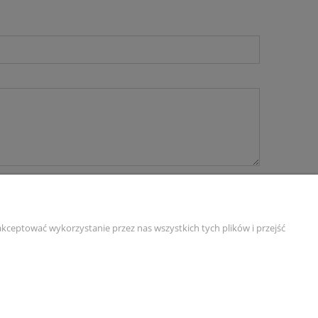
kceptować wykorzystanie przez nas wszystkich tych plików i przejść
O nas
ści
Kontakt i dane firmy
O nas