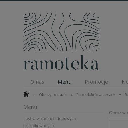
O nas
Menu
Promocje
No
»
»
»
Obrazy i obrazki
Reprodukcje w ramach
R
Menu
Obraz w r
Lustra w ramach dębowych
szczotkowanych.