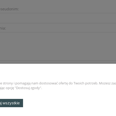
pseudonim:
nia:
nie strony i pomagają nam dostosować ofertę do Twoich potrzeb. Możesz zaa
jąc opcję "Dostosuj zgody".
Płatności i dostawa
Informacje
j wszystkie
Formy płatności
Polityka prywatno
Czas i koszty dostawy