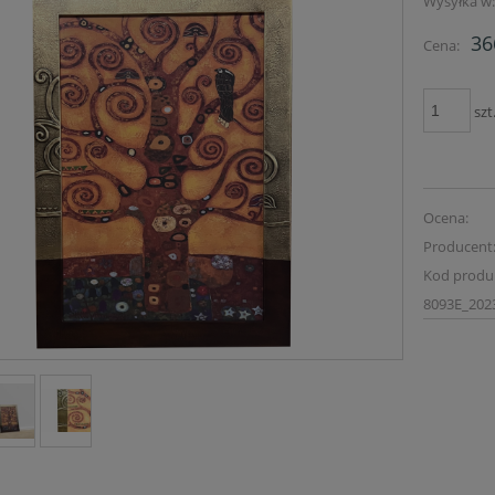
Wysyłka w
36
Cena:
szt
Ocena:
Producent
Kod produ
8093E_202