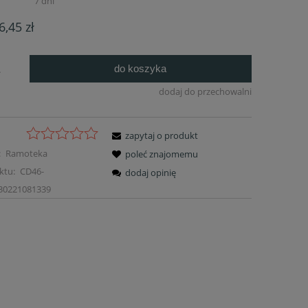
:
7 dni
6,45 zł
do koszyka
.
dodaj do przechowalni
zapytaj o produkt
:
Ramoteka
poleć znajomemu
ktu:
CD46-
dodaj opinię
30221081339