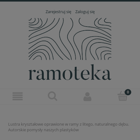
Zarejestruj się
Zaloguj się
Lustra kryształowe oprawione w ramy z litego, naturalnego dębu.
Autorskie pomysły naszych plastyków