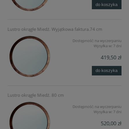
do koszyka
Lustro okrągłe Miedź. Wyjątkowa faktura.74 cm
Dostępność:
na wyczerpaniu
Wysyłka w:
7 dni
419,50 zł
do koszyka
Lustro okrągłe Miedź. 80 cm
Dostępność:
na wyczerpaniu
Wysyłka w:
7 dni
520,00 zł