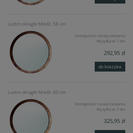
Lustro okrągłe Miedź. 58 cm
Dostępność:
na wyczerpaniu
Wysyłka w:
7 dni
292,95 zł
do koszyka
Lustro okrągłe Miedź. 60 cm
Dostępność:
na wyczerpaniu
Wysyłka w:
7 dni
325,95 zł