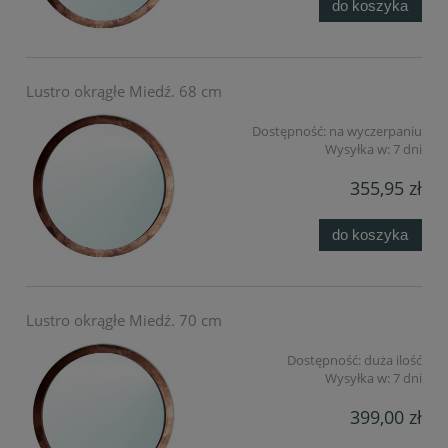
do koszyka
Lustro okrągłe Miedź. 68 cm
Dostępność:
na wyczerpaniu
Wysyłka w:
7 dni
355,95 zł
do koszyka
Lustro okrągłe Miedź. 70 cm
Dostępność:
duża ilość
Wysyłka w:
7 dni
399,00 zł