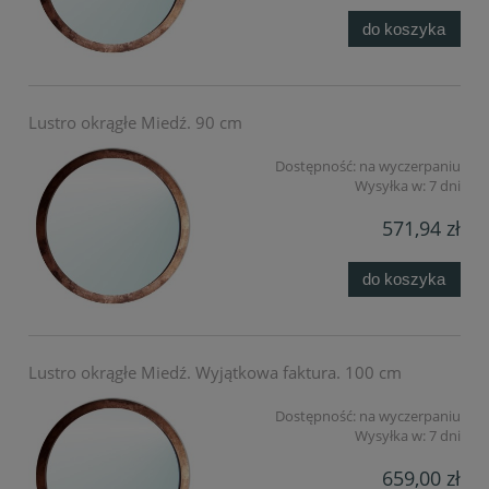
do koszyka
Lustro okrągłe Miedź. 90 cm
Dostępność:
na wyczerpaniu
Wysyłka w:
7 dni
571,94 zł
do koszyka
Lustro okrągłe Miedź. Wyjątkowa faktura. 100 cm
Dostępność:
na wyczerpaniu
Wysyłka w:
7 dni
659,00 zł