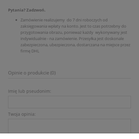
Pytania? Zadzwoń.
Zamówienie realizujemy do 7 dni roboczych od
zaksięgowania wpłaty na konto. Jest to czas potrzebny do
przygotowania obrazu, ponieważ każdy wykonywany jest
indywidualnie - na zamówienie. Przesyłka jest doskonale
zabezpieczona, ubezpieczona, dostarczana na miejsce przez
firmę DHL
Opinie o produkcie (0)
Imię lub pseudonim:
Twoja opinia: