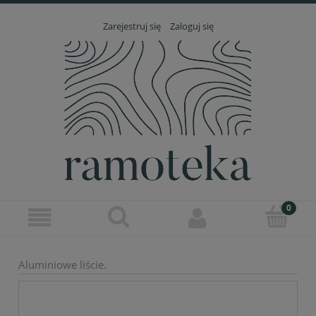
Zarejestruj się
Zaloguj się
Aluminiowe liście.